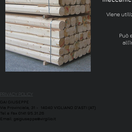
Viene util
Può e
all
PRIVACY POLICY
GAI GIUSEPPE
Via Provinciale, 31 - 14040 VIGLIANO D'ASTI (AT)
Tel e Fax 0141 95.31.26
Email:
gaigiuseppe@virgilio.it