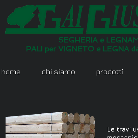
SEGHERIA e LEGNAM
PALI per VIGNETO e LEGNA 
home
chi siamo
prodotti
Le travi 
meccanica